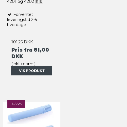
4201 og 4202 🇩🇪
Forventet
leveringstid 2-5
hverdage
101,25 DKK
Pris fra
81,00
DKK
(inkl. moms)
VIS PRODUKT
-NAN%