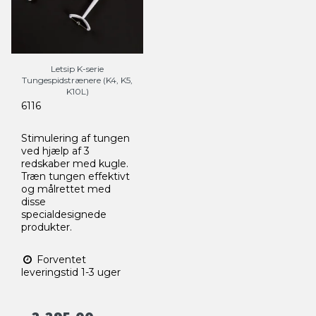
Letsip K-serie
Tungespidstrænere (K4, K5,
K10L)
6116
Stimulering af tungen
ved hjælp af 3
redskaber med kugle.
Træn tungen effektivt
og målrettet med
disse
specialdesignede
produkter.
Forventet
leveringstid 1-3 uger