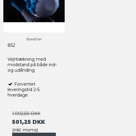
Breather
852
Vejrtrækning med
modstand på både ind-
og udånding
Forventet
leveringstid 2-5
hverdage
1.002,50 DKK
501,25 DKK
(inkl. moms)