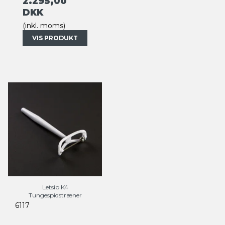
2.295,00
DKK
(inkl. moms)
VIS PRODUKT
Letsip K4
Tungespidstræner
6117