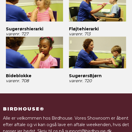
Sugerørshierarki
Fløjtehierarki
varenr. 727
varenr. 713
SugerørsBjørn
Bideblokke
varenr. 720
varenr. 708
BIRDHOUSE®
Alle er velkommen hos Birdhouse. Vores Showroom er åbent
efter aftale og vi kan også lave en aftale weekenden, hvis det
passer jer bedst. Skriv til os på support@birdhouse.dk