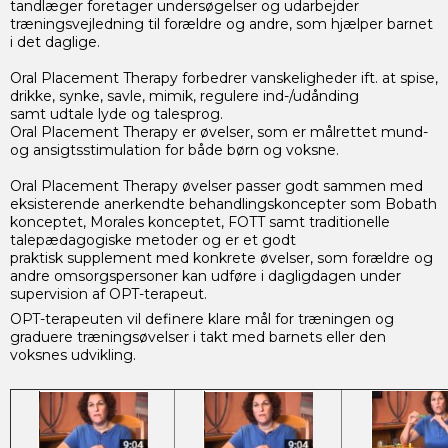
tandlæger foretager undersøgelser og udarbejder
træningsvejledning til forældre og andre, som hjælper barnet
i det daglige.
Oral Placement Therapy forbedrer vanskeligheder ift. at spise,
drikke, synke, savle, mimik, regulere ind-/udånding
samt udtale lyde og talesprog.
Oral Placement Therapy er øvelser, som er målrettet mund-
og ansigtsstimulation for både børn og voksne.
Oral Placement Therapy øvelser passer godt sammen med
eksisterende anerkendte behandlingskoncepter som Bobath
konceptet, Morales konceptet, FOTT samt traditionelle
talepædagogiske metoder og er et godt
praktisk supplement med konkrete øvelser, som forældre og
andre omsorgspersoner kan udføre i dagligdagen under
supervision af OPT-terapeut.
OPT-terapeuten vil definere klare mål for træningen og
graduere træningsøvelser i takt med barnets eller den
voksnes udvikling.