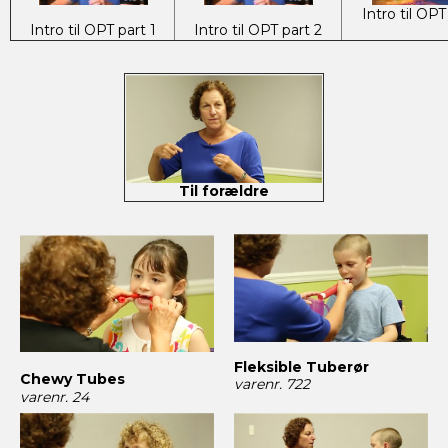
Intro til OPT
Intro til OPT part 1
Intro til OPT part 2
Til forældre
Fleksible Tuberør
Chewy Tubes
varenr. 722
varenr. 24