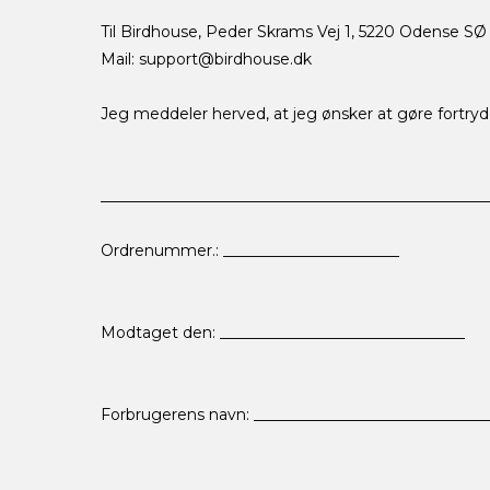
Til Birdhouse, Peder Skrams Vej 1, 5220 Odense SØ
Mail: support@birdhouse.dk
Jeg meddeler herved, at jeg ønsker at gøre fortry
__________________________________________________
Ordrenummer.: _______________________
Modtaget den: ________________________________
Forbrugerens navn: _______________________________