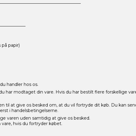
______________________________________
_____________
 på papir)
 du handler hos os.
u har modtaget din vare. Hvis du har bestilt flere forskellige vare
 til at give os besked om, at du vil fortryde dit køb. Du kan sen
erst i handelsbetingelserne.
ge varen uden samtidig at give os besked.
n vare, hvis du fortryder købet.