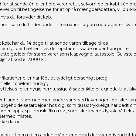
d for at sende én eller flere varer retur, selvom de er købt i én
 lever op til betingelserne for at opnå mængderabatten, vil du i
hvis du fortryder dit køb.
tion, som du finder under Information, og du modtager en kvitte
 køb, har du 14 dage til at sende varen tilbage til os.
t er dig, der hæfter, hvis der opstår en skade under transporten.
tte gælder for større varer som klapvogne, autostole, Gulvstole, 
øjst at koste: 2.000 kr.
ifikationer eller har fået et tydeligt personligt præg,
 eller forældet hurtigt,
telses- eller hygiejnemæssige årsager ikke er egnede til at bliv
ver blandet sammen med andre varer ved leveringen, og ikke kan 
vedligeholdelsesarbejder hos dig, som du udtrykkeligt har bedt o
mer, apps, spil, musik, film mv., som ikke leveres fysisk på f.eks
 dermed mistes.
fikke datoer.
 har brugt den på en anden måde, end hvad der var nødvendigt fo