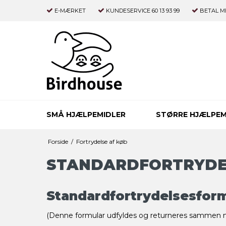
E-MÆRKET
KUNDESERVICE 60 13 93 99
BETAL M
SMÅ HJÆLPEMIDLER
STØRRE HJÆLPEM
Forside
/
Fortrydelse af køb
STANDARDFORTRYDE
Standardfortrydelsesfor
(Denne formular udfyldes og returneres sammen med