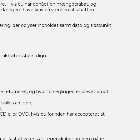
 ordre. Hvis du har opnået en mængderabat, og
kke længere have krav på værdien af rabatten.
ring, der oplyser indholdet samt dato og tidspunkt
aktivitetsstole o.lign.
e returneret, og hvor forseglingen er blevet brudt
skilles ad igen,
m,
. CD eller DVD, hvis du forinden har accepteret at
r at fastslå varens art, egenskaber og den måde,