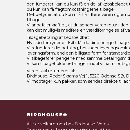
den fungerer, kan du kun få en del af købsbeløbet 
du kun kan få fragtomkostningerne tilbage.
Det betyder, at du kun må håndtere varen og emball
tilbage.
Vi anbefaler kraftigt, at du sender varen retur i d
kan det muligvis medføre en værdiforringelse af v
Tilbagebetaling af købsbeløbet
Hvis du fortryder dit køb, får du dine penge tilbage.
Vi refunderer din betaling, herunder leveringsomko
leveringsform, end den billigste form for standardle
Vi tilbagefører pengene med samme betalingsmidd
Vi kan tilbageholde betalingen indtil vi har modt
Varen skal returneres til:
Birdhouse, Peder Skrams Vej 1, 5220 Odense SØ, 
Vi modtager kun pakker, som sendes direkte til ad
BIRDHOUSE®
Alle er velkommen hos Birdhouse. Vores