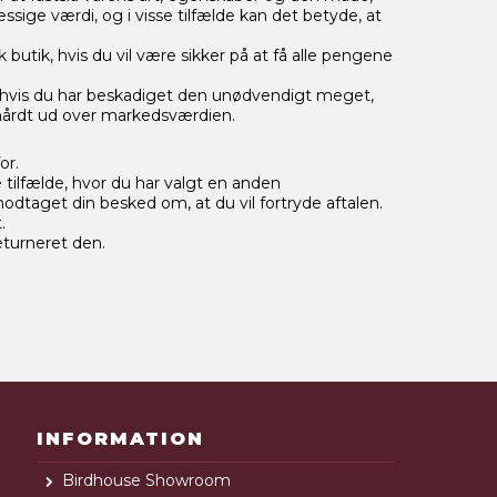
sige værdi, og i visse tilfælde kan det betyde, at
utik, hvis du vil være sikker på at få alle pengene
ler hvis du har beskadiget den unødvendigt meget,
 hårdt ud over markedsværdien.
for.
tilfælde, hvor du har valgt en anden
 modtaget din besked om, at du vil fortryde aftalen.
.
eturneret den.
INFORMATION
Birdhouse Showroom