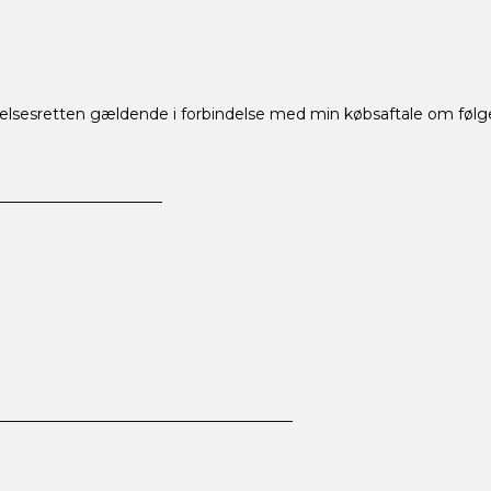
delsesretten gældende i forbindelse med min købsaftale om følg
______________________
______________________________________