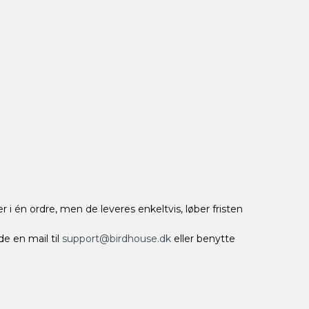
r i én ordre, men de leveres enkeltvis, løber fristen
de en mail til
support@birdhouse.dk
eller benytte