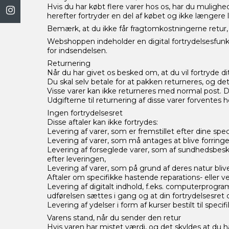
Hvis du har købt flere varer hos os, har du mulighe
herefter fortryder en del af købet og ikke længere
Bemærk, at du ikke får fragtomkostningerne retur, 
Webshoppen indeholder en digital fortrydelsesfunk
for indsendelsen.
Returnering
Når du har givet os besked om, at du vil fortryde dit
Du skal selv betale for at pakken returneres, og de
Visse varer kan ikke returneres med normal post. De
Udgifterne til returnering af disse varer forventes h
Ingen fortrydelsesret
Disse aftaler kan ikke fortrydes:
Levering af varer, som er fremstillet efter dine spec
Levering af varer, som må antages at blive forringet
Levering af forseglede varer, som af sundhedsbeskyt
efter leveringen,
Levering af varer, som på grund af deres natur bli
Aftaler om specifikke hastende reparations- eller 
Levering af digitalt indhold, f.eks. computerprogram
udførelsen sættes i gang og at din fortrydelsesret
Levering af ydelser i form af kurser bestilt til speci
Varens stand, når du sender den retur
Hvis varen har mistet værdi, og det skyldes at du