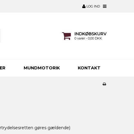
LOG IND
INDKØBSKURV
0 varer - 0,00 DKK
ER
MUNDMOTORIK
KONTAKT
ortrydelsesretten gøres gældende)