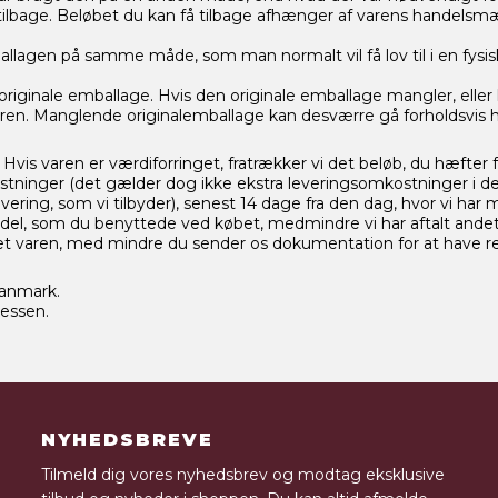
tilbage. Beløbet du kan få tilbage afhænger af varens handelsmæs
agen på samme måde, som man normalt vil få lov til i en fysisk b
en originale emballage. Hvis den originale emballage mangler, el
aren. Manglende originalemballage kan desværre gå forholdsvis
 Hvis varen er værdiforringet, fratrækker vi det beløb, du hæfter 
stninger (det gælder dog ikke ekstra leveringsomkostninger i de 
vering, som vi tilbyder), senest 14 dage fra den dag, hvor vi har
el, som du benyttede ved købet, medmindre vi har aftalt andet
aget varen, med mindre du sender os dokumentation for at have r
Danmark.
ressen.
NYHEDSBREVE
Tilmeld dig vores nyhedsbrev og modtag eksklusive