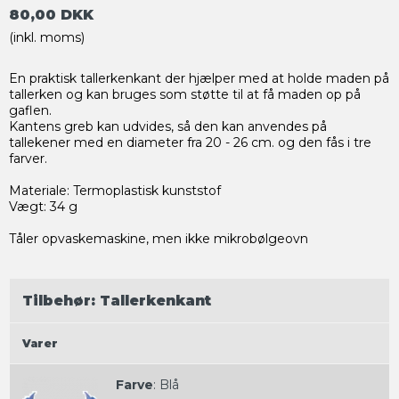
80,00 DKK
(inkl. moms)
En praktisk tallerkenkant der hjælper med at holde maden på
tallerken og kan bruges som støtte til at få maden op på
gaflen.
Kantens greb kan udvides
, så den kan anvendes
på
tallekener
med en diameter
fra 20 -
26 c
m. og den fås
i tre
farver
.
Materiale: Termoplastisk kunststof
Vægt: 34 g
Tåler opvaskemaskine, men ikke mikrobølgeovn
Tilbehør: Tallerkenkant
Varer
Farve
:
Blå