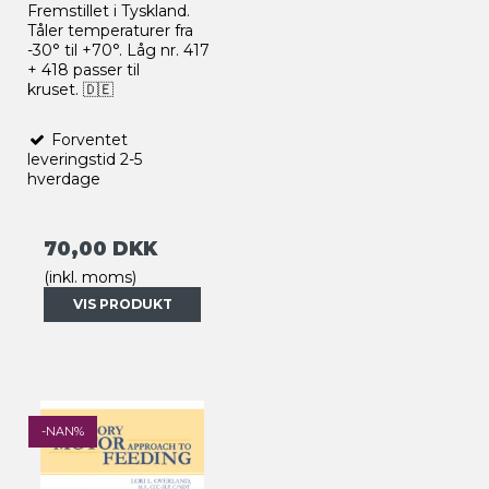
Fremstillet i Tyskland.
Tåler t
emperaturer fra
-30
°
til +70
°
.
Låg nr. 417
+ 418 passer til
kruset.
🇩🇪
Forventet
leveringstid 2-5
hverdage
70,00 DKK
(inkl. moms)
VIS PRODUKT
-NAN%