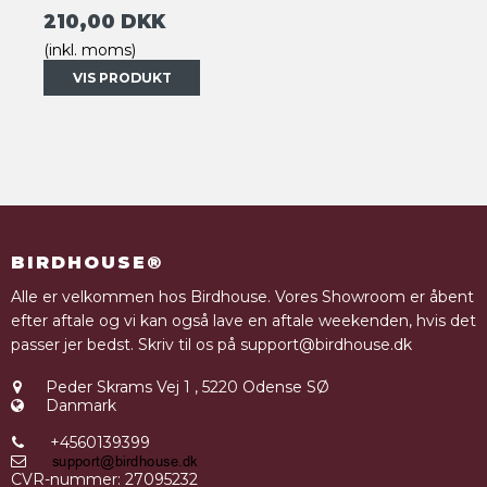
210,00 DKK
(inkl. moms)
VIS PRODUKT
BIRDHOUSE®
Alle er velkommen hos Birdhouse. Vores Showroom er åbent
efter aftale og vi kan også lave en aftale weekenden, hvis det
passer jer bedst. Skriv til os på support@birdhouse.dk
Peder Skrams Vej 1
,
5220 Odense SØ
Danmark
+4560139399
CVR-nummer
:
27095232