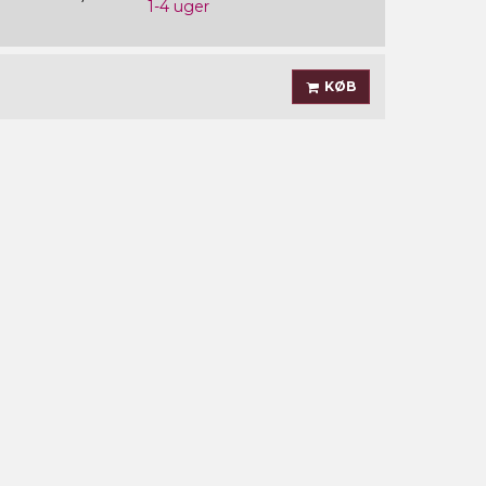
1-4 uger
KØB