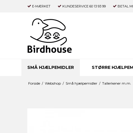
E-MÆRKET
KUNDESERVICE 60 13 93 99
BETAL M
SMÅ HJÆLPEMIDLER
STØRRE HJÆLPEM
Forside
/
Webshop
/
Små hjælpemidler
/
Tallerkener m.m.