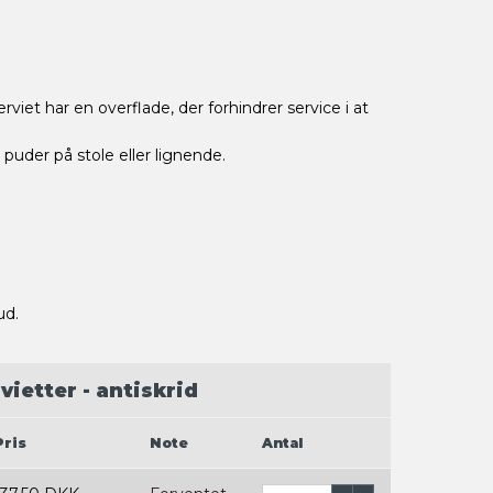
iet har en overflade, der forhindrer service i at
uder på stole eller lignende.
ud.
ietter - antiskrid
Pris
Note
Antal