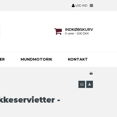
LOG IND
INDKØBSKURV
0 varer - 0,00 DKK
ER
MUNDMOTORIK
KONTAKT
keservietter -