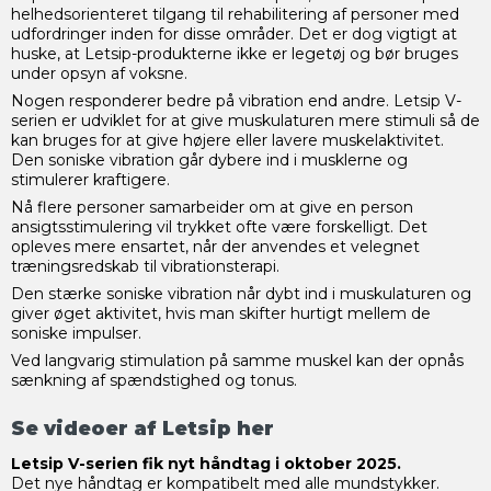
helhedsorienteret tilgang til rehabilitering af personer med
udfordringer inden for disse områder. Det er dog vigtigt at
huske, at Letsip-produkterne ikke er legetøj og bør bruges
under opsyn af voksne.
Nogen responderer bedre på vibration end andre. Letsip V-
serien er udviklet for at give muskulaturen mere stimuli så de
kan bruges for at give højere eller lavere muskelaktivitet.
Den soniske vibration går dybere ind i musklerne og
stimulerer kraftigere.
Nå flere personer samarbeider om at give en person
ansigtsstimulering vil trykket ofte være forskelligt. Det
opleves mere ensartet, når der anvendes et velegnet
træningsredskab til vibrationsterapi.
Den stærke soniske vibration når dybt ind i muskulaturen og
giver øget aktivitet, hvis man skifter hurtigt mellem de
soniske impulser.
Ved langvarig stimulation på samme muskel kan der opnås
sænkning af spændstighed og tonus.
Se videoer af Letsip
her
Letsip V-serien fik nyt håndtag i oktober 2025.
Det nye håndtag er kompatibelt med alle mundstykker.