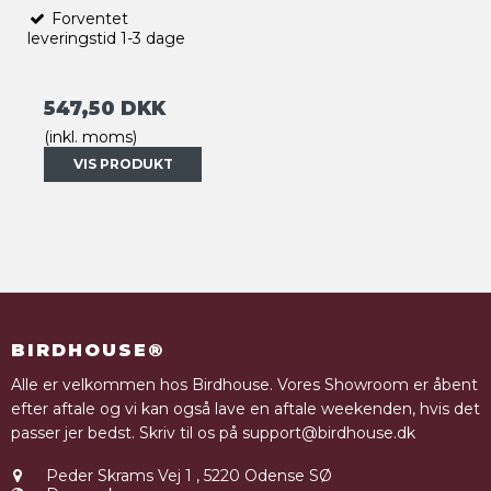
Forventet
leveringstid 1-3 dage
547,50 DKK
(inkl. moms)
VIS PRODUKT
BIRDHOUSE®
Alle er velkommen hos Birdhouse. Vores Showroom er åbent
efter aftale og vi kan også lave en aftale weekenden, hvis det
passer jer bedst. Skriv til os på support@birdhouse.dk
Peder Skrams Vej 1
,
5220 Odense SØ