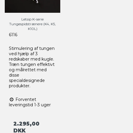
Letsip K-serie
Tungespidstrænere (K4, K5,
K10L)
6116
Stimulering af tungen
ved hjælp af 3
redskaber med kugle.
Træn tungen effektivt
og målrettet med
disse
specialdesignede
produkter.
Forventet
leveringstid 1-3 uger
2.295,00
DKK