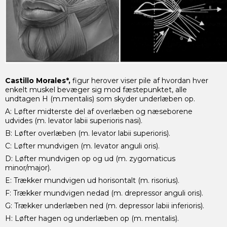
Castillo Morales*,
figur herover viser pile af hvordan hver
enkelt muskel bevæger sig mod fæstepunktet, alle
undtagen H (m.mentalis) som skyder underlæben op.
A: Løfter midterste del af overlæben og næseborene
udvides (m. levator labii superioris nasi).
B: Løfter overlæben (m. levator labii superioris).
C: Løfter mundvigen (m. levator anguli oris).
D: Løfter mundvigen op og ud (m. zygomaticus
minor/major).
E: Trækker mundvigen ud horisontalt (m. risorius).
F: Trækker mundvigen nedad (m. drepressor anguli oris).
G: Trækker underlæben ned (m. depressor labii inferioris).
H: Løfter hagen og underlæben op (m. mentalis).