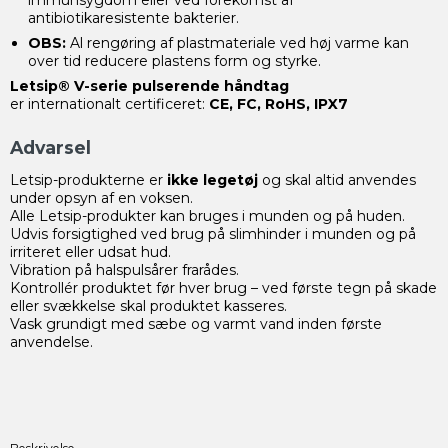
immunsygdom eller ved forekomst af
antibiotikaresistente bakterier.
OBS:
Al rengøring af plastmateriale ved høj varme kan
over tid reducere plastens form og styrke.
Letsip® V-serie pulserende håndtag
er internationalt certificeret:
CE, FC, RoHS, IPX7
Advarsel
Letsip-produkterne er
ikke legetøj
og skal altid anvendes
under opsyn af en voksen.
Alle Letsip-produkter kan bruges i munden og på huden.
Udvis forsigtighed ved brug på slimhinder i munden og på
irriteret eller udsat hud.
Vibration på halspulsårer frarådes.
Kontrollér produktet før hver brug – ved første tegn på skade
eller svækkelse skal produktet kasseres.
Vask grundigt med sæbe og varmt vand inden første
anvendelse.