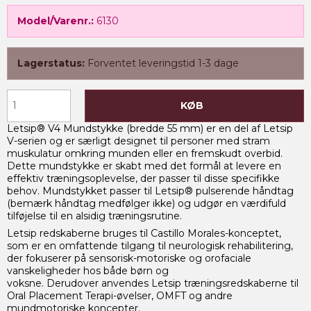
Model/Varenr.:
6130
Lagerstatus:
Forventet leveringstid 1-3 dage
KØB
Letsip® V4 Mundstykke (bredde 55 mm) er en del af Letsip
V-serien og er særligt designet til personer med stram
muskulatur omkring munden eller en fremskudt overbid.
Dette mundstykke er skabt med det formål at levere en
effektiv træningsoplevelse, der passer til disse specifikke
behov. Mundstykket passer til Letsip® pulserende håndtag
(bemærk håndtag medfølger ikke) og udgør en værdifuld
tilføjelse til en alsidig træningsrutine.
Letsip redskaberne bruges til Castillo Morales-konceptet,
som er en omfattende tilgang til neurologisk rehabilitering,
der fokuserer på sensorisk-motoriske og orofaciale
vanskeligheder hos både børn og
voksne. Derudover anvendes Letsip træningsredskaberne til
Oral Placement Terapi-øvelser, OMFT og andre
mundmotoriske koncepter.