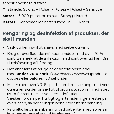
senest anvendte tilstand.
Tilstande:
Strong – Pulse1 – Pulse2 – Pulse3 – Sensitive
Motor:
43.000 pulser pr. minut i Strong-tilstand
Batteri:
Genopladeligt batteri med USB-C-kabel
Rengøring og desinfektion af produkter, der
skal i munden
Vask og fjern synligt snavs med sæbe og vand.
Brug et overfladedesinfektionsmiddel med over 70 %
sprit. Bemærk, at desinfektion med sprit over tid kan føre
til misfarvning af håndtaget.
Det anbefales at bruge et desinfektionsmiddel
med
under 70 % sprit
, fx
Antibac® Premium
(produktet
dyppes eller påføres i 30 sekunder).
Midler med over 70 % sprit har en bred virkning mod virus
og egner sig derfor særligt til brug i situationer med øget
risiko for smitte eller ved kendt infektion.
Væsken fordamper hurtigt og efterlader ingen rester på
overfladen, så der er ingen behov for efterbehandling.
Følg altid lægens anbefaling ved patienter med åbne sår,