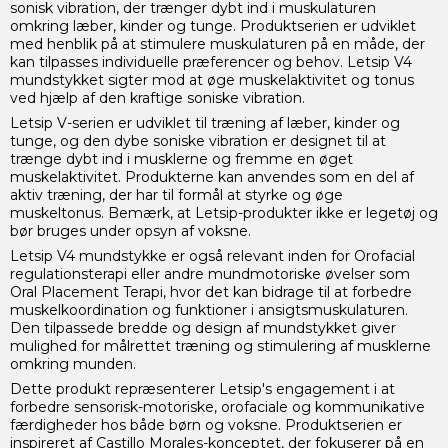
sonisk vibration, der trænger dybt ind i muskulaturen
omkring læber, kinder og tunge. Produktserien er udviklet
med henblik på at stimulere muskulaturen på en måde, der
kan tilpasses individuelle præferencer og behov. Letsip V4
mundstykket sigter mod at øge muskelaktivitet og tonus
ved hjælp af den kraftige soniske vibration.
Letsip V-serien er udviklet til træning af læber, kinder og
tunge, og den dybe soniske vibration er designet til at
trænge dybt ind i musklerne og fremme en øget
muskelaktivitet. Produkterne kan anvendes som en del af
aktiv træning, der har til formål at styrke og øge
muskeltonus. Bemærk, at Letsip-produkter ikke er legetøj og
bør bruges under opsyn af voksne.
Letsip V4 mundstykke er også relevant inden for Orofacial
regulationsterapi eller andre mundmotoriske øvelser som
Oral Placement Terapi, hvor det kan bidrage til at forbedre
muskelkoordination og funktioner i ansigtsmuskulaturen.
Den tilpassede bredde og design af mundstykket giver
mulighed for målrettet træning og stimulering af musklerne
omkring munden.
Dette produkt repræsenterer Letsip's engagement i at
forbedre sensorisk-motoriske, orofaciale og kommunikative
færdigheder hos både børn og voksne. Produktserien er
inspireret af Castillo Morales-konceptet, der fokuserer på en