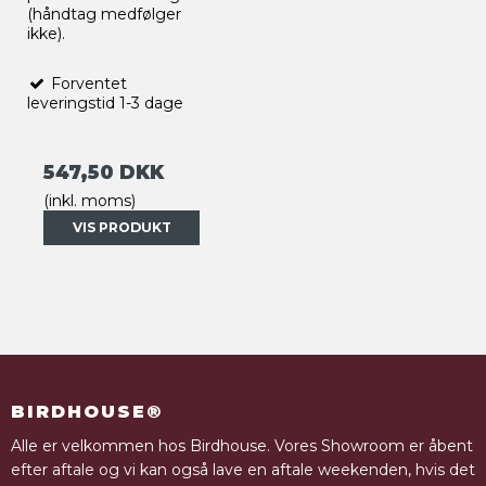
(håndtag medfølger
ikke).
Forventet
leveringstid 1-3 dage
547,50 DKK
(inkl. moms)
VIS PRODUKT
BIRDHOUSE®
Alle er velkommen hos Birdhouse. Vores Showroom er åbent
efter aftale og vi kan også lave en aftale weekenden, hvis det