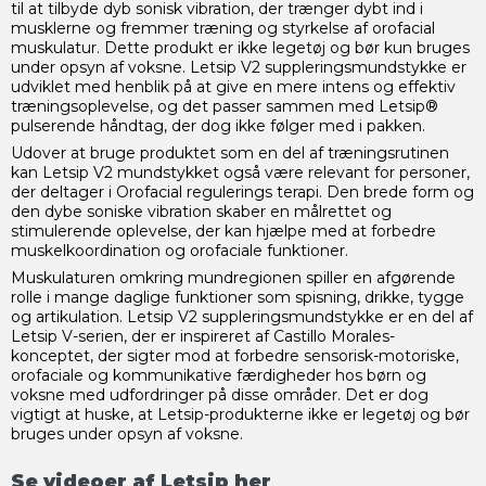
til at tilbyde dyb sonisk vibration, der trænger dybt ind i
musklerne og fremmer træning og styrkelse af orofacial
muskulatur. Dette produkt er ikke legetøj og bør kun bruges
under opsyn af voksne. Letsip V2 suppleringsmundstykke er
udviklet med henblik på at give en mere intens og effektiv
træningsoplevelse, og det passer sammen med Letsip®
pulserende håndtag, der dog ikke følger med i pakken.
Udover at bruge produktet som en del af træningsrutinen
kan Letsip V2 mundstykket også være relevant for personer,
der deltager i Orofacial regulerings terapi. Den brede form og
den dybe soniske vibration skaber en målrettet og
stimulerende oplevelse, der kan hjælpe med at forbedre
muskelkoordination og orofaciale funktioner.
Muskulaturen omkring mundregionen spiller en afgørende
rolle i mange daglige funktioner som spisning, drikke, tygge
og artikulation. Letsip V2 suppleringsmundstykke er en del af
Letsip V-serien, der er inspireret af Castillo Morales-
konceptet, der sigter mod at forbedre sensorisk-motoriske,
orofaciale og kommunikative færdigheder hos børn og
voksne med udfordringer på disse områder. Det er dog
vigtigt at huske, at Letsip-produkterne ikke er legetøj og bør
bruges under opsyn af voksne.
Se videoer af Letsip
her