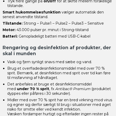
Tryk flere gange på
on/off
for at skifte mellem forskellige
tilstande.
Smart hukommelsesfunktion
vælger automatisk den
senest anvendte tilstand.
Tilstande:
Strong – Pulse1 – Pulse2 – Pulse3 – Sensitive
Motor:
43.000 pulser pr. minut i Strong-tilstand
Batteri:
Genopladeligt batteri med USB-C-kabel
Rengøring og desinfektion af produkter, der
skal i munden
Vask og fjern synligt snavs med sæbe og vand.
Brug et overfladedesinfektionsmiddel med over 70 %
sprit. Bemærk, at desinfektion med sprit over tid kan føre
til misfarvning af håndtaget.
Det anbefales at bruge et desinfektionsmiddel
med
under 70 % sprit
, fx
Antibac® Premium
(produktet
dyppes eller påføres i 30 sekunder).
Midler med over 70 % sprit har en bred virkning mod virus
og egner sig derfor særligt til brug i situationer med øget
risiko for smitte eller ved kendt infektion.
Væsken fordamper hurtigt og efterlader ingen rester på