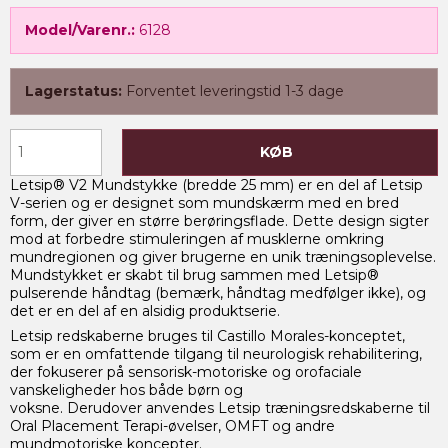
Model/Varenr.:
6128
Lagerstatus:
Forventet leveringstid 1-3 dage
KØB
Letsip® V2 Mundstykke (bredde 25 mm) er en del af Letsip
V-serien og er designet som mundskærm med en bred
form, der giver en større berøringsflade. Dette design sigter
mod at forbedre stimuleringen af musklerne omkring
mundregionen og giver brugerne en unik træningsoplevelse.
Mundstykket er skabt til brug sammen med Letsip®
pulserende håndtag (bemærk, håndtag medfølger ikke), og
det er en del af en alsidig produktserie.
Letsip redskaberne bruges til Castillo Morales-konceptet,
som er en omfattende tilgang til neurologisk rehabilitering,
der fokuserer på sensorisk-motoriske og orofaciale
vanskeligheder hos både børn og
voksne. Derudover anvendes Letsip træningsredskaberne til
Oral Placement Terapi-øvelser, OMFT og andre
mundmotoriske koncepter.