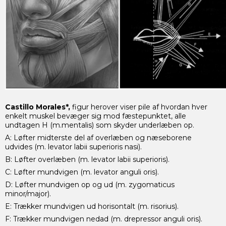
Castillo Morales*,
figur herover viser pile af hvordan hver
enkelt muskel bevæger sig mod fæstepunktet, alle
undtagen H (m.mentalis) som skyder underlæben op.
A: Løfter midterste del af overlæben og næseborene
udvides (m. levator labii superioris nasi).
B: Løfter overlæben (m. levator labii superioris).
C: Løfter mundvigen (m. levator anguli oris).
D: Løfter mundvigen op og ud (m. zygomaticus
minor/major).
E: Trækker mundvigen ud horisontalt (m. risorius).
F: Trækker mundvigen nedad (m. drepressor anguli oris).