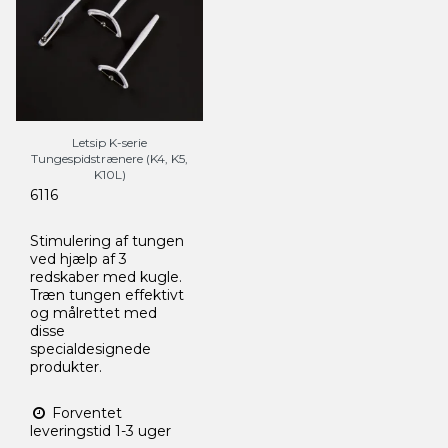
Letsip K-serie
Tungespidstrænere (K4, K5,
K10L)
6116
Stimulering af tungen
ved hjælp af 3
redskaber med kugle.
Træn tungen effektivt
og målrettet med
disse
specialdesignede
produkter.
Forventet
leveringstid 1-3 uger