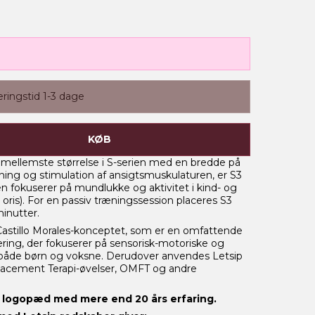
eringstid 1-3 dage
KØB
mellemste størrelse i S-serien med en bredde på
ning og stimulation af ansigtsmuskulaturen, er S3
n fokuserer på mundlukke og aktivitet i kind- og
oris). For en passiv træningssession placeres S3
inutter.
 Castillo Morales-konceptet, som er en omfattende
itering, der fokuserer på sensorisk-motoriske og
 både børn og voksne. Derudover anvendes Letsip
Placement Terapi-øvelser, OMFT og andre
af logopæd med mere end 20 års erfaring.