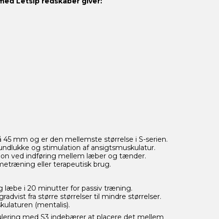
 med Letsip redskaber giver:
 45 mm og er den mellemste størrelse i S-serien.
mundlukke og stimulation af ansigtsmuskulatur.
ation ved indføring mellem læber og tænder.
metræning eller terapeutisk brug.
læbe i 20 minutter for passiv træning.
advist fra større størrelser til mindre størrelser.
laturen (mentalis).
ulering med S3 indebærer at placere det mellem