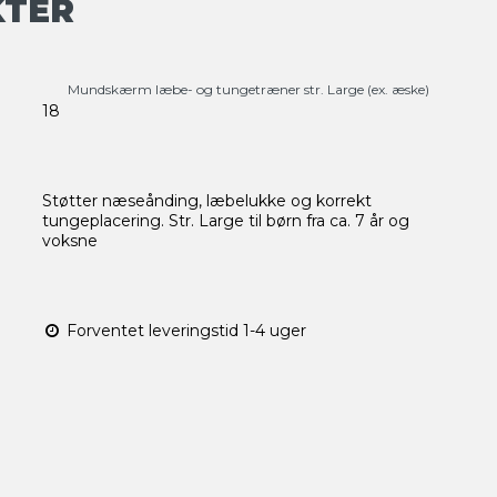
KTER
Mundskærm læbe- og tungetræner str. Large (ex. æske)
18
Støtter næseånding, læbelukke og korrekt
tungeplacering. Str. Large til børn fra ca. 7 år og
voksne
Forventet leveringstid 1-4 uger