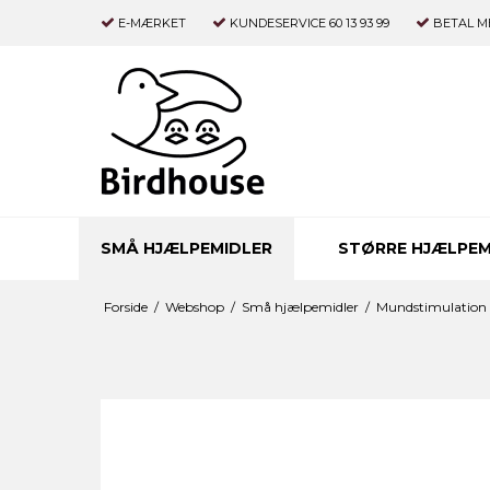
E-MÆRKET
KUNDESERVICE 60 13 93 99
BETAL M
SMÅ HJÆLPEMIDLER
STØRRE HJÆLPEM
Forside
/
Webshop
/
Små hjælpemidler
/
Mundstimulation