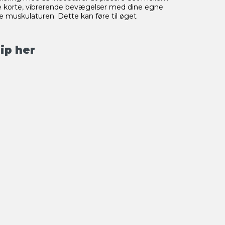
e korte, vibrerende bevægelser med dine egne
e muskulaturen. Dette kan føre til øget
sip
her