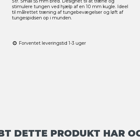
Str. Small 55 mm bred. Designet til at træne og
stimulere tungen ved hjælp af en 10 mm kugle. Ideel
til målrettet træning af tungebevægelser og løft af
tungespidsen op i munden.
Forventet leveringstid 1-3 uger
BT DETTE PRODUKT HAR O