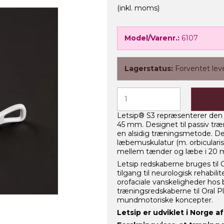
(inkl. moms)
Model/Varenr.:
6107
Lagerstatus:
Forventet lev
Letsip® S3 repræsenterer den 
45 mm. Designet til passiv træ
en alsidig træningsmetode. De
læbemuskulatur (m. orbicularis 
mellem tænder og læbe i 20 m
Letsip redskaberne bruges til
tilgang til neurologisk rehabil
orofaciale vanskeligheder hos
træningsredskaberne til Oral 
mundmotoriske koncepter.
Letsip er udviklet i Norge 