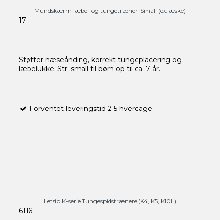
Mundskærm læbe- og tungetræner, Small (ex. æske)
17
Støtter næseånding, korrekt tungeplacering og
læbelukke. Str. small til børn op til ca. 7 år.
Forventet leveringstid 2-5 hverdage
Letsip K-serie Tungespidstrænere (K4, K5, K10L)
6116