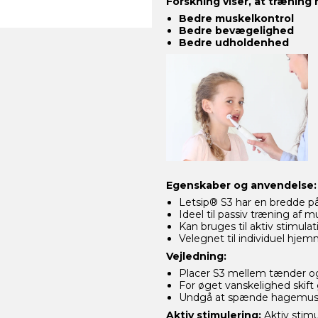
Forskning viser, at træning
Bedre muskelkontrol
Bedre bevægelighed
Bedre udholdenhed
Egenskaber og anvendelse:
Letsip® S3 har en bredde på
Ideel til passiv træning af 
Kan bruges til aktiv stimul
Velegnet til individuel hjem
Vejledning:
Placer S3 mellem tænder og 
For øget vanskelighed skift gr
Undgå at spænde hagemusku
Aktiv stimulering:
Aktiv stim