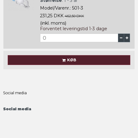
Størrelse
:
1 - 3 år
Model/Varenr.:
501-3
231,25 DKK
462,50 DKK
(inkl. moms)
Forventet leveringstid 1-3 dage
KØB
Social media
Social media