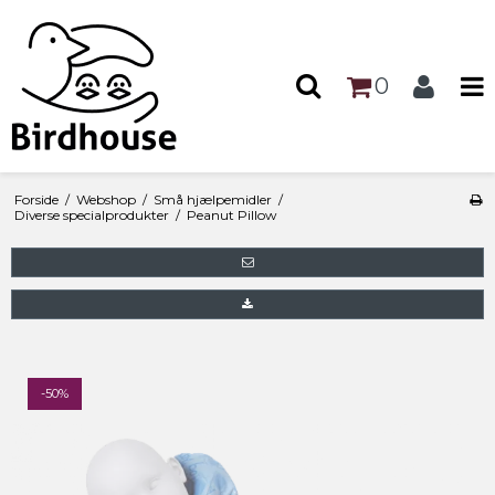
0
Forside
/
Webshop
/
Små hjælpemidler
/
Diverse specialprodukter
/
Peanut Pillow
-50%