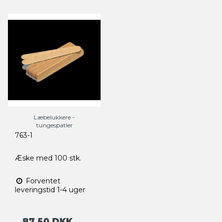
Læbelukkere -
tungespatler
763-1
Æske med 100 stk.
Forventet
leveringstid 1-4 uger
87,50 DKK