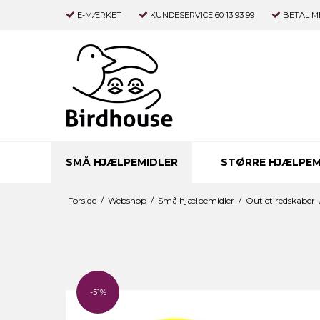
E-MÆRKET
KUNDESERVICE 60 13 93 99
BETAL M
SMÅ HJÆLPEMIDLER
STØRRE HJÆLPEM
Forside
/
Webshop
/
Små hjælpemidler
/
Outlet redskaber
-51%