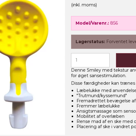
(inkl. moms)
Model/Varenr.:
856
Lagerstatus:
Forventet lev
Denne Smiley med tekstur a
for øget sansestimulation.
Disse færdigheder kan træne
Læbelukke med anvendelse
"Trutmund/kyssemund"
Fremadrettet bevægelse a
Fremmer læbelukke
Ansigtsmassage som sensor
Mobilitet af overlæben
Rense mad af en ske med 
Placering af ske i vandret po