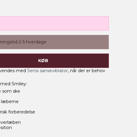
eringstid 2-5 hverdage
KØB
nvendes med
Sensi sansevibrator
, når der er behov
s med Smiley:
 som ske
f læberne
isk forberedelse
overlæben
sition