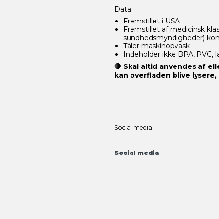
Data
Fremstillet i USA
Fremstillet af medicinsk kl
sundhedsmyndigheder) komp
Tåler maskinopvask
Indeholder ikke BPA, PVC, lat
🛑
Skal altid anvendes af el
kan overfladen blive lysere,
Social media
Social media