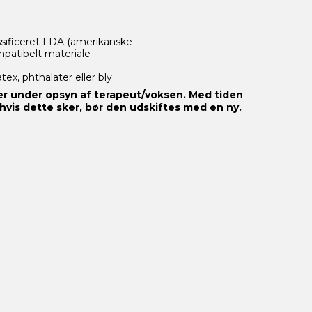
assificeret FDA (amerikanske
atibelt materiale
ex, phthalater eller bly
ler under opsyn af terapeut/voksen.
Med tiden
 hvis dette sker, bør den udskiftes med en ny.