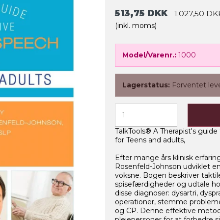
513,75 DKK
1.027,50 DK
(inkl. moms)
Model/Varenr.:
1000
Lagerstatus:
Forventet lev
TalkTools® A Therapist's guide
for Teens and adults,
Efter mange års klinisk erfari
Rosenfeld-Johnson udviklet 
voksne. Bogen beskriver taktile
spisefærdigheder og udtale ho
disse diagnoser: dysartri, dyspr
operationer, stemme probleme
og CP. Denne effektive metode
plejepersoner for at forbedre s