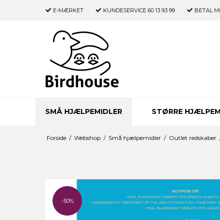
E-MÆRKET
KUNDESERVICE 60 13 93 99
BETAL M
SMÅ HJÆLPEMIDLER
STØRRE HJÆLPEM
Forside
/
Webshop
/
Små hjælpemidler
/
Outlet redskaber
-50%