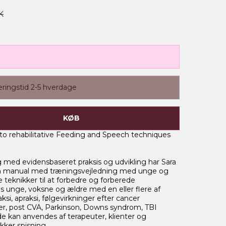
K
eringstid 2-5 hverdage
KØB
 to rehabilitative Feeding and Speech techniques
ng med evidensbaseret praksis og udvikling har Sara
en manual med træningsvejledning med unge og
 teknikker til at forbedre og forberede
s unge, voksne og ældre med en eller flere af
aksi, apraksi, følgevirkninger efter cancer
r, post CVA, Parkinson, Downs syndrom, TBI
 kan anvendes af terapeuter, klienter og
ikker spisning.