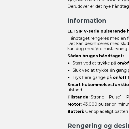
Derudover er det nye håndtag l
Information
LETSIP V-serie pulserende
Håndtaget rengøres med en fug
Det kan desinficeres med klud e
kan dog medføre misfarvning 
Sådan bruges håndtaget:
Start ved at trykke på
on/o
Sluk ved at trykke én gang 
Tryk flere gange på
on/off
f
Smart hukommelsesfunkti
tilstand.
Tilstande:
Strong – Pulse1 – P
Motor:
43.000 pulser pr. minut
Batteri:
Genopladeligt batter
Rengøring og desin