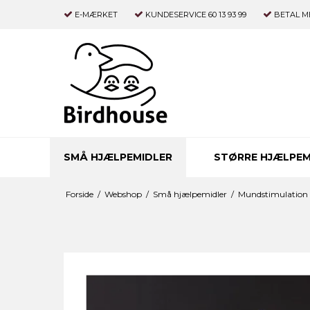
E-MÆRKET
KUNDESERVICE 60 13 93 99
BETAL M
SMÅ HJÆLPEMIDLER
STØRRE HJÆLPEM
Forside
/
Webshop
/
Små hjælpemidler
/
Mundstimulation