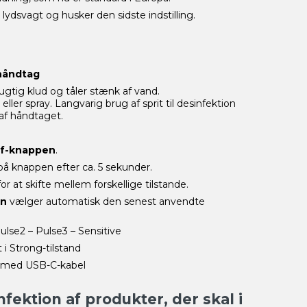
ydsvagt og husker den sidste indstilling.
 håndtag
tig klud og tåler stænk af vand.
ller spray. Langvarig brug af sprit til desinfektion
af håndtaget.
ff-knappen
.
på knappen efter ca. 5 sekunder.
or at skifte mellem forskellige tilstande.
on
vælger automatisk den senest anvendte
ulse2 – Pulse3 – Sensitive
 i Strong-tilstand
i med USB-C-kabel
fektion af produkter, der skal i