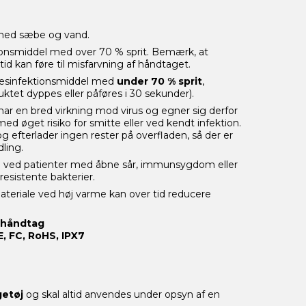
 med sæbe og vand.
ionsmiddel med over 70 % sprit. Bemærk, at
tid kan føre til misfarvning af håndtaget.
desinfektionsmiddel med
under 70 % sprit
,
ktet dyppes eller påføres i 30 sekunder).
har en bred virkning mod virus og egner sig derfor
 med øget risiko for smitte eller ved kendt infektion.
 efterlader ingen rester på overfladen, så der er
ling.
ng ved patienter med åbne sår, immunsygdom eller
resistente bakterier.
ateriale ved høj varme kan over tid reducere
 håndtag
E, FC, RoHS, IPX7
getøj
og skal altid anvendes under opsyn af en