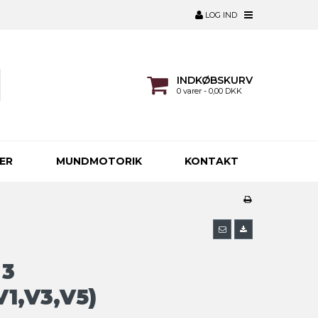
LOG IND
INDKØBSKURV
0 varer - 0,00 DKK
ER
MUNDMOTORIK
KONTAKT
 3
V1,V3,V5)