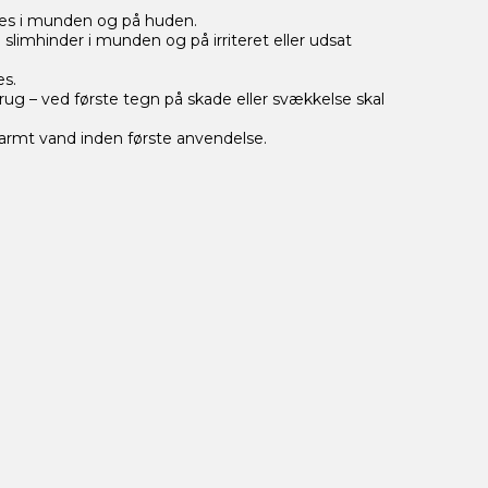
ges i munden og på huden.
slimhinder i munden og på irriteret eller udsat
es.
brug – ved første tegn på skade eller svækkelse skal
rmt vand inden første anvendelse.