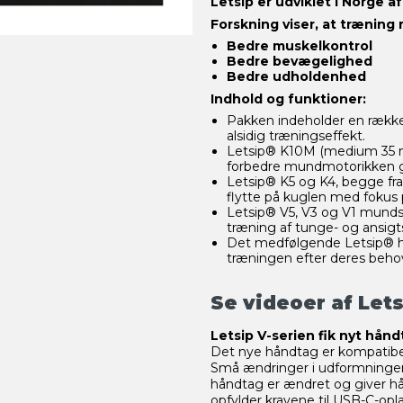
Letsip er udviklet i Norge 
Forskning viser, at træning
Bedre muskelkontrol
Bedre bevægelighed
Bedre udholdenhed
Indhold og funktioner:
Pakken indeholder en række p
alsidig træningseffekt.
Letsip® K10M (medium 35 mm 
forbedre mundmotorikken 
Letsip® K5 og K4, begge fra 
flytte på kuglen med fokus 
Letsip® V5, V3 og V1 mundsty
træning af tunge- og ansigts
Det medfølgende Letsip® hå
træningen efter deres beho
Se videoer af Let
Letsip V-serien fik nyt hånd
Det nye håndtag er kompatibe
Små ændringer i udformninge
håndtag er ændret og giver hå
opfylder kravene til USB-C-opl