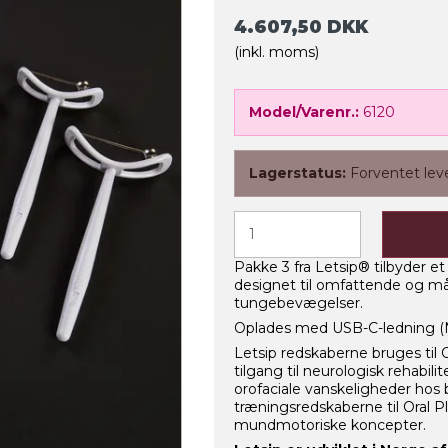
4.607,50 DKK
(inkl. moms)
Model/Varenr.:
6120
Lagerstatus:
Forventet lev
Pakke 3 fra Letsip® tilbyder e
designet til omfattende og må
tungebevægelser.
Oplades med USB-C-ledning (NB!
Letsip redskaberne bruges til
tilgang til neurologisk rehabil
orofaciale vanskeligheder hos
træningsredskaberne til Oral 
mundmotoriske koncepter.