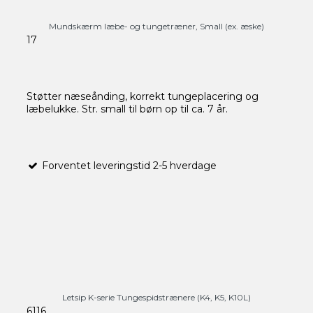
Mundskærm læbe- og tungetræner, Small (ex. æske)
17
Støtter næseånding, korrekt tungeplacering og
læbelukke. Str. small til børn op til ca. 7 år.
Forventet leveringstid 2-5 hverdage
Letsip K-serie Tungespidstrænere (K4, K5, K10L)
6116