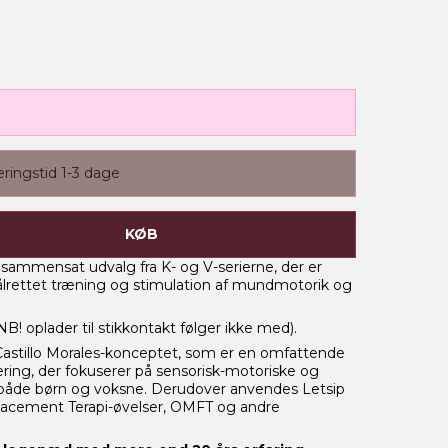
eringstid 1-3 dage
KØB
t sammensat udvalg fra K- og V-serierne, der er
lrettet træning og stimulation af mundmotorik og
 oplader til stikkontakt følger ikke med).
 Castillo Morales-konceptet, som er en omfattende
itering, der fokuserer på sensorisk-motoriske og
 både børn og voksne. Derudover anvendes Letsip
Placement Terapi-øvelser, OMFT og andre