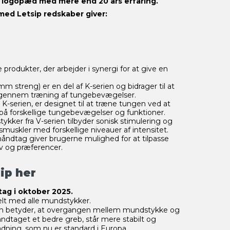
af logopæd med mere end 20 års erfaring.
 med Letsip redskaber giver:
rodukter, der arbejder i synergi for at give en
streng) er en del af K-serien og bidrager til at
gennem træning af tungebevægelser.
K-serien, er designet til at træne tungen ved at
på forskellige tungebevægelser og funktioner.
kker fra V-serien tilbyder sonisk stimulering og
muskler med forskellige niveauer af intensitet.
ndtag giver brugerne mulighed for at tilpasse
v og præferencer.
sip
her
tag i oktober 2025.
lt med alle mundstykker.
n betyder, at overgangen mellem mundstykke og
ndtaget et bedre greb, står mere stabilt og
adning, som nu er standard i Europa.