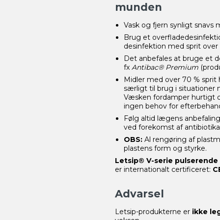
munden
Vask og fjern synligt snavs
Brug et overfladedesinfekt
desinfektion med sprit over 
Det anbefales at bruge et 
fx
Antibac® Premium
(produ
Midler med over 70 % sprit 
særligt til brug i situationer
Væsken fordamper hurtigt og
ingen behov for efterbehand
Følg altid lægens anbefali
ved forekomst af antibiotika
OBS:
Al rengøring af plastm
plastens form og styrke.
Letsip® V-serie pulserende
er internationalt certificeret:
C
Advarsel
Letsip-produkterne er
ikke le