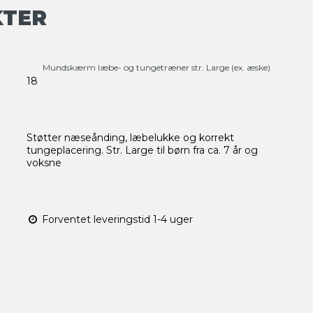
KTER
Mundskærm læbe- og tungetræner str. Large (ex. æske)
18
Støtter næseånding, læbelukke og korrekt
tungeplacering. Str. Large til børn fra ca. 7 år og
voksne
Forventet leveringstid 1-4 uger