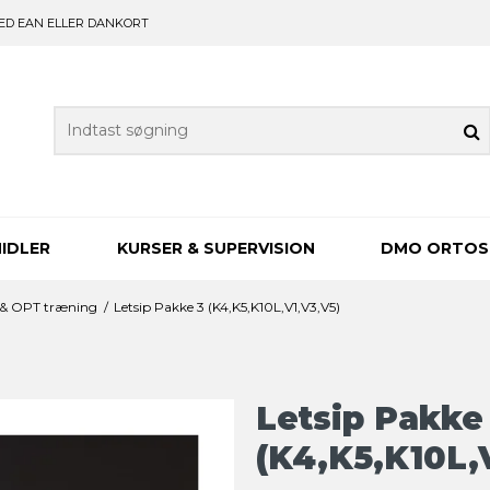
ED EAN ELLER DANKORT
IDLER
KURSER & SUPERVISION
DMO ORTOS
 & OPT træning
/
Letsip Pakke 3 (K4,K5,K10L,V1,V3,V5)
Letsip Pakke
(K4,K5,K10L,