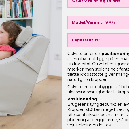
Skriv til os og få pris
Model/Varenr.:
4005
Lagerstatus:
Gulvstolen er en
positionerin
alternativ til at ligge på en mad
sin kørestol. Gulvstolen ligner
mærker man stolens helt fant
tætte kropsstøtte giver mang
naturlig ro i kroppen.
Gulvstolen er opbygget af beh
tilpasningsmuligheder til krop
Positionering
Brugerens tyngdepunkt er lavt, 
Kroppen støttes meget tæt og 
følelse af sikkerhed, når man s
placering af begge arme, så b
vejrtrækningen lettes.