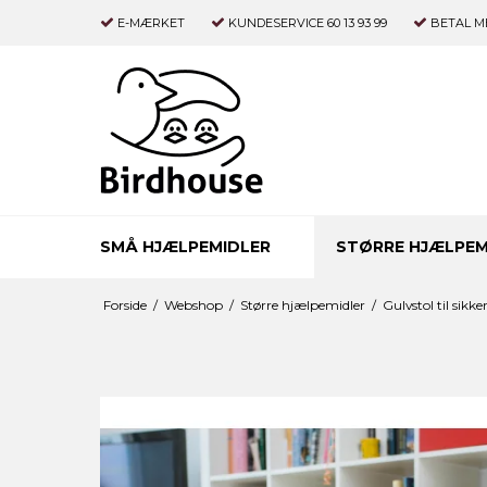
E-MÆRKET
KUNDESERVICE 60 13 93 99
BETAL M
SMÅ HJÆLPEMIDLER
STØRRE HJÆLPEM
Forside
/
Webshop
/
Større hjælpemidler
/
Gulvstol til sikke