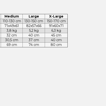
Medium
Large
X-Large
110-130 cm
130-150 cm
150-170 cm
71x49x61
82x57x66
91x60x71
3,8 kg
5,2 kg
6,3 kg
32 cm
40 cm
45 cm
30,5 cm
37 cm
40 cm
69 cm
74 cm
80 cm