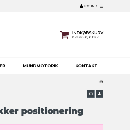
LOG IND
INDKØBSKURV
0 varer - 0,00 DKK
ER
MUNDMOTORIK
KONTAKT
ikker positionering