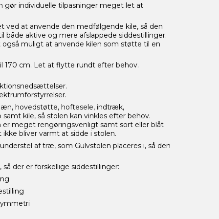
 gør individuelle tilpasninger meget let at
tet ved at anvende den medfølgende kile, så den
 til både aktive og mere afslappede siddestillinger.
 også muligt at anvende kilen som støtte til en
l 170 cm. Let at flytte rundt efter behov.
ktionsnedsættelser.
ktrumforstyrrelser.
læn, hovedstøtte, hoftesele, indtræk,
amt kile, så stolen kan vinkles efter behov.
er meget rengøringsvenligt samt sort eller blåt
 ikke bliver varmt at sidde i stolen.
understel af træ, som Gulvstolen placeres i, så den
 så der er forskellige siddestillinger:
ing
stilling
asymmetri