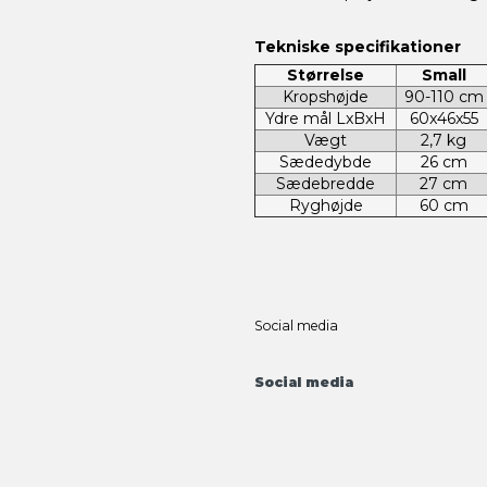
Tekniske specifikationer
Størrelse
Small
Kropshøjde
90-110 cm
Ydre mål LxBxH
60x46x55
Vægt
2,7 kg
Sædedybde
26 cm
Sædebredde
27 cm
Ryghøjde
60 cm
Social media
Social media