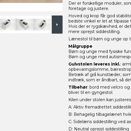
Der er forskellige moduler, som
foretage og justere.
Hoved og krop får god stabili
bedste vinkel er let at tilpasse
Hvis der er rygskævhed, er det
mere oprejst siddestilling.
Lænestol til børn og unge op ti
Målgruppe
Børn og unge med fysiske fun
Børn og unge med autismespe
Gulvstolen leveres inkl.
: arm
opbevaringslomme, bærestrop s
Betræk af grå kunstlæder, som 
indtræk, som er åndbart, så det
Tilbehør
: bord med velcro og 
bliver til en gyngestol.
Kilen under stolen kan justeres,
A: Aktiv fremadrettet siddestill
B: Behagelig tilbagelænet hvile
C: Sidelæns siddestilling ved 
D: Neutral oprejst siddestilling