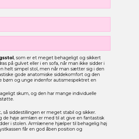
gsstol
, som er et meget behageligt og sikkert
ras på gulvet eller i en sofa, når man ikke sidder i
 en helt simpel stol, men når man sætter sig i den
astiske gode anatomiske siddekomfort og den
e børn og unge indenfor autismespektret en
ageligt skum, og den har mange individuelle
sstøtte.
så siddestillingen er meget stabil og sikker.
de høje armlæn er med til at give en fantastisk
idder i stolen. Armlænene hjælper til behagelig høj
rystkassen får en god åben position og