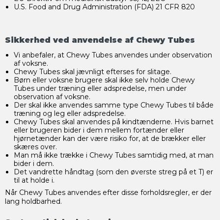
U.S. Food and Drug Administration (FDA) 21 CFR 820
Sikkerhed ved anvendelse af Chewy Tubes
Vi anbefaler, at Chewy Tubes anvendes under observation
af voksne.
Chewy Tubes skal jævnligt efterses for slitage.
Børn eller voksne brugere skal ikke selv holde Chewy
Tubes under træning eller adspredelse, men under
observation af voksne.
Der skal ikke anvendes samme type Chewy Tubes til både
træning og leg eller adspredelse.
Chewy Tubes skal anvendes på kindtænderne. Hvis barnet
eller brugeren bider i dem mellem fortænder eller
hjørnetænder kan der være risiko for, at de brækker eller
skæres over.
Man må ikke trække i Chewy Tubes samtidig med, at man
bider i dem.
Det vandrette håndtag (som den øverste streg på et T) er
til at holde i.
Når Chewy Tubes anvendes efter disse forholdsregler, er der
lang holdbarhed.