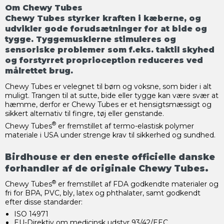
Om Chewy Tubes
Chewy Tubes styrker kraften i kæberne, og
udvikler gode forudsætninger for at bide og
tygge. Tyggemusklerne stimuleres og
sensoriske problemer som f.eks. taktil skyhed
og forstyrret proprioception reduceres ved
målrettet brug.
Chewy Tubes er velegnet til børn og voksne, som bider i alt
muligt. Trangen til at sutte, bide eller tygge kan være svær at
hæmme, derfor er Chewy Tubes er et hensigtsmæssigt og
sikkert alternativ til fingre, tøj eller genstande.
®
Chewy Tubes
er fremstillet af termo-elastisk polymer
materiale i USA under strenge krav til sikkerhed og sundhed.
Birdhouse er den eneste officielle danske
forhandler af de originale Chewy Tubes.
®
Chewy Tubes
er fremstillet af FDA godkendte materialer og
fri for BPA, PVC, bly, latex og phthalater, samt godkendt
efter disse standarder:
ISO 14971
EU-Direktiv om medicinsk udstyr 93/42/EEC