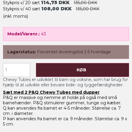
114,75 DKK
Stykpris v/ 20 sæt
135,00 DKK
108,00 DKK
Stykpris v/ 40 sæt
135,00 DKK
(inkl. moms)
Model/Varenr.:
43
Lagerstatus:
Forventet leveringstid 2-5 hverdage
KØB
Chewy Tubes er udviklet til børn og voksne, som har brug for
hjælp til at udvikle eller bevare bide- og tyggefærdigheder.
Sæt med 2
P&Q
Chewy Tubes med dupper
P&Q er massive og nemme at holde på også med små
barnehænder. P&Q stimulerer gummer, tunge og kæber.
Q kan anvendes fra barnet er 4-5 måneder. Størrelse ca. 7
cm. i diameter.
P kan anvendes fra barnet er ca. 9 måneder. Størrelse ca. 9 x
5 cm.