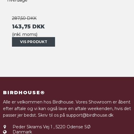
hverdage
287,50 DKK
143,75 DKK
(inkl. moms)
VIS PRODUKT
BIRDHOUSE®
Alle er velkommen hos Birdhouse. Vores Showroom er åbent
efter aftale og vi kan også lave en aftale weekenden, hvis det
passer jer bedst. Skriv til os på support@birdhouse.dk
Peder Skrams Vej 1
,
5220 Odense SØ
Danmark