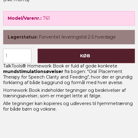
Model/Varenr.:
761
Lagerstatus:
Forventet leveringstid 2-5 hverdage
KØB
TalkTools® Homework Book er fuld af gode konkrete
mundstimulationsøvelser
fra bogen: "Oral Placement
Therapy for Speech Clarity and Feeding", hvor der er grundig
forklaring af både baggrund og formål med hver øvelse.
Homework Book indeholder tegninger og beskrivelser af
træningsøvelser, som er meget lette at følge.
Alle tegninger kan kopieres og udleveres til hjemmetræning
for både børn og voksne.