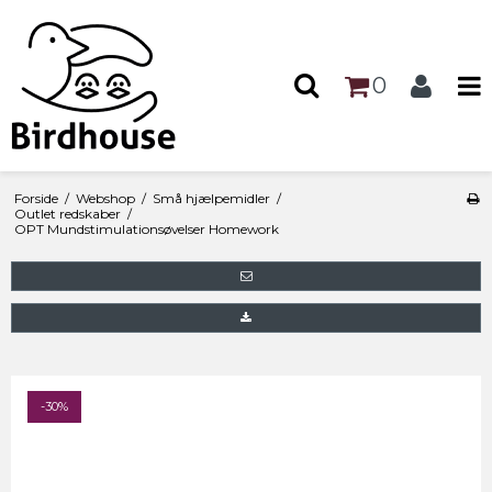
0
Forside
/
Webshop
/
Små hjælpemidler
/
Outlet redskaber
/
OPT Mundstimulationsøvelser Homework
-30%