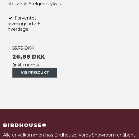
str. small. Sælges stykvis.
Forventet
leveringstid 2-5
hverdage
53,75 DKK
26,88 DKK
(inkl. moms)
VIS PRODUKT
BIRDHOUSE®
Alle er velkommen hos Birdhouse. Vores Showroom er åbent