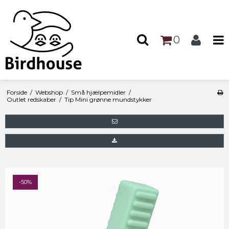
0
Forside
/
Webshop
/
Små hjælpemidler
/
Outlet redskaber
/
Tip Mini grønne mundstykker
-50%