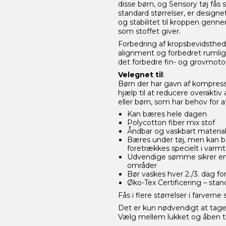
disse børn, og Sensory tøj fås 
standard størrelser, er designe
og stabilitet til kroppen genn
som stoffet giver.
Forbedring af kropsbevidsthed k
alignment og forbedret rumli
det forbedre fin- og grovmoto
Velegnet til
:
Børn der har gavn af kompressi
hjælp til at reducere overakti
eller børn, som har behov for a
Kan bæres hele dagen
Polycotton fiber mix stof
Åndbar og vaskbart materia
Bæres under tøj, men kan 
foretrækkes specielt i varmt
Udvendige sømme sikrer en b
områder
Bør vaskes hver 2./3. dag f
Øko-Tex Certificering – sta
Fås i flere størrelser i farverne
Det er kun nødvendigt at tage 
Vælg mellem lukket og åben to