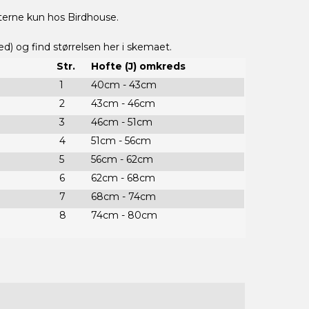
terne kun hos Birdhouse.
d) og find størrelsen her i skemaet.
Str.
Hofte (J) omkreds
1
40cm - 43cm
2
43cm - 46cm
3
46cm - 51cm
4
51cm - 56cm
5
56cm - 62cm
6
62cm - 68cm
7
68cm - 74cm
8
74cm - 80cm