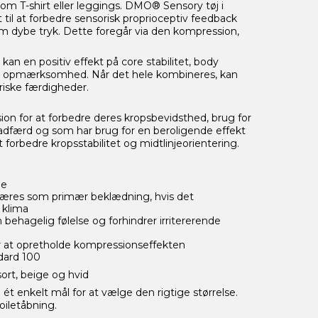
som T-shirt eller leggings. DMO® Sensory tøj i
t til at forbedre sensorisk proprioceptiv feedback
em dybe tryk. Dette foregår via den kompression,
an en positiv effekt på core stabilitet, body
g opmærksomhed. Når det hele kombineres, kan
riske færdigheder.
on for at forbedre deres kropsbevidsthed, brug for
v adfærd og som har brug for en beroligende effekt
t forbedre kropsstabilitet og midtlinjeorientering.
le
bæres som primær beklædning, hvis det
 klima
ehagelig følelse og forhindrer irritererende
or at opretholde kompressionseffekten
ndard 100
 sort, beige og hvid
ét enkelt mål for at vælge den rigtige størrelse.
iletåbning.