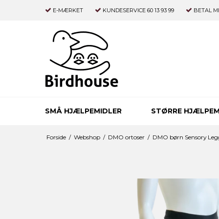
E-MÆRKET
KUNDESERVICE 60 13 93 99
BETAL M
SMÅ HJÆLPEMIDLER
STØRRE HJÆLPEM
Forside
/
Webshop
/
DMO ortoser
/
DMO børn Sensory Leg