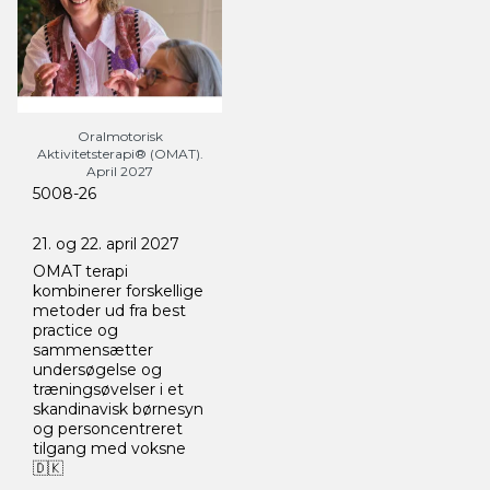
Oralmotorisk
Aktivitetsterapi® (OMAT).
April 2027
5008-26
21. og 22. april 2027
OMAT terapi
kombinerer forskellige
metoder ud fra best
practice og
sammensætter
undersøgelse og
træningsøvelser i et
skandinavisk børnesyn
og personcentreret
tilgang med voksne
🇩🇰