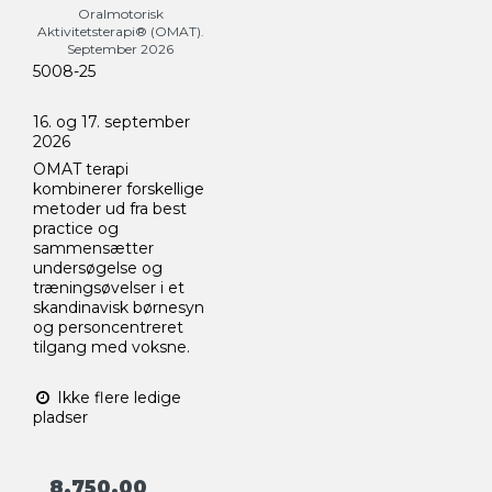
Oralmotorisk
Aktivitetsterapi® (OMAT).
September 2026
5008-25
16. og 17. september
2026
OMAT terapi
kombinerer forskellige
metoder ud fra best
practice og
sammensætter
undersøgelse og
træningsøvelser i et
skandinavisk børnesyn
og personcentreret
tilgang med voksne.
Ikke flere ledige
pladser
8.750,00