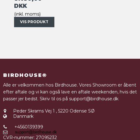
DKK
(inkl. moms)
VIS PRODUKT
BIRDHOUSE®
Alle er velkommen hos Birdhouse. Vores Showroom er åbent
efter aftale og vi kan også lave en aftale weekenden, hvis det
passer jer bedst. Skriv til os på support@birdhouse.dk
Peder Skrams Vej 1
,
5220 Odense SØ
Danmark
+4560139399
CVR-nummer
:
27095232