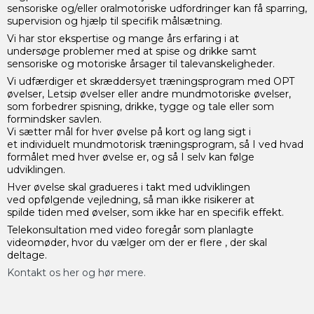
sensoriske og/eller oralmotoriske udfordringer kan få sparring,
supervision og hjælp til specifik målsætning.
Vi har stor ekspertise og mange års erfaring i at
undersøge problemer med at spise og drikke samt
sensoriske og motoriske årsager til talevanskeligheder.
Vi udfærdiger et skræddersyet træningsprogram med OPT
øvelser, Letsip øvelser eller andre mundmotoriske øvelser,
som forbedrer spisning, drikke, tygge og tale eller som
formindsker savlen.
Vi sætter mål for hver øvelse på kort og lang sigt i
et individuelt mundmotorisk træningsprogram, så I ved hvad
formålet med hver øvelse er, og så I selv kan følge
udviklingen.
Hver øvelse skal gradueres i takt med udviklingen
ved opfølgende vejledning, så man ikke risikerer at
spilde tiden med øvelser, som ikke har en specifik effekt.
Telekonsultation med video foregår som planlagte
videomøder, hvor du vælger om der er flere , der skal
deltage.
Kontakt os her og hør mere.