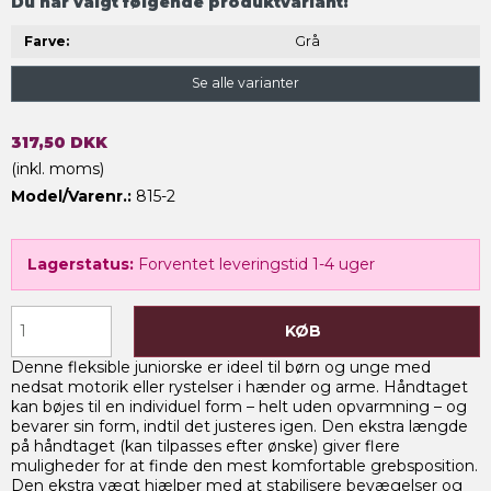
Du har valgt følgende produktvariant:
Farve:
Grå
Se alle varianter
317,50 DKK
(inkl. moms)
Model/Varenr.:
815-2
Lagerstatus:
Forventet leveringstid 1-4 uger
KØB
Denne fleksible juniorske er ideel til børn og unge med
nedsat motorik eller rystelser i hænder og arme. Håndtaget
kan bøjes til en individuel form – helt uden opvarmning – og
bevarer sin form, indtil det justeres igen. Den ekstra længde
på håndtaget (kan tilpasses efter ønske) giver flere
muligheder for at finde den mest komfortable grebsposition.
Den ekstra vægt hjælper med at stabilisere bevægelser og