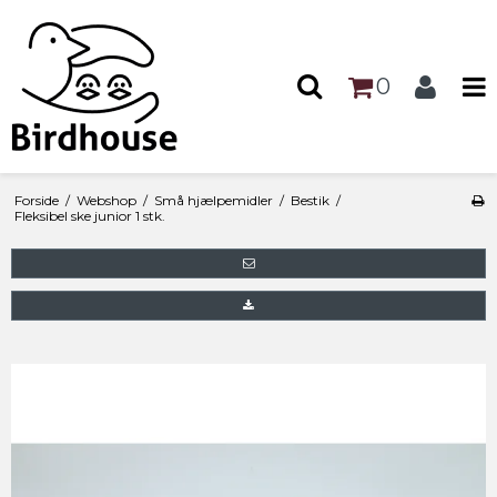
0
Forside
/
Webshop
/
Små hjælpemidler
/
Bestik
/
Fleksibel ske junior 1 stk.