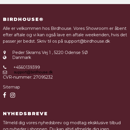
BIRDHOUSE®
Alle er velkommen hos Birdhouse. Vores Showroom er åbent
efter aftale og vi kan også lave en aftale weekenden, hvis det
passer jer bedst. Skriv til os på support@birdhouse.dk
Peder Skrams Vej 1
,
5220 Odense SØ
Danmark
+4560139399
CVR-nummer
:
27095232
Sitemap
NYHEDSBREVE
Tilmeld dig vores nyhedsbrev og modtag eksklusive tilbud
og nyheder i shoppen. Du kan altid afmelde dig igen.