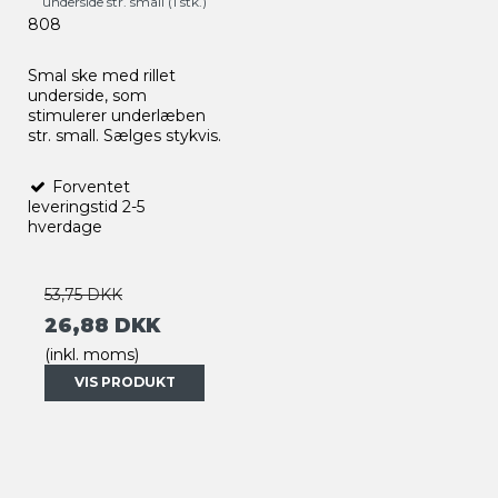
underside str. small (1 stk.)
808
Smal ske med rillet
underside, som
stimulerer underlæben
str. small. Sælges stykvis.
Forventet
leveringstid 2-5
hverdage
53,75 DKK
26,88 DKK
(inkl. moms)
VIS PRODUKT