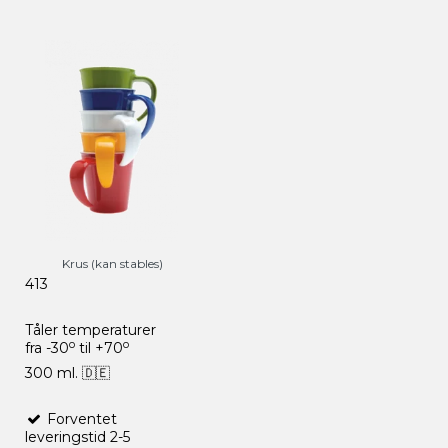
Krus (kan stables)
413
Tåler temperaturer
o
o
fra -30
til +70
300 ml.
🇩🇪
Forventet
leveringstid 2-5