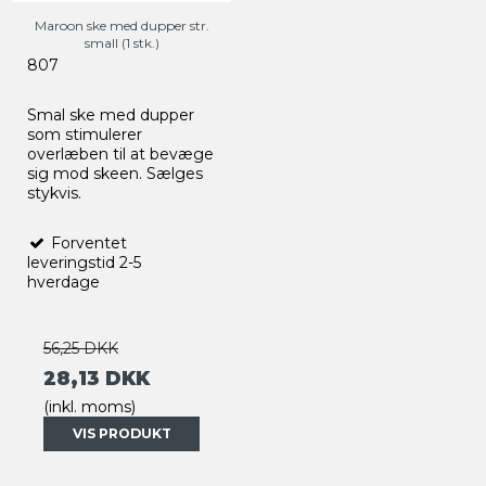
Maroon ske med dupper str.
small (1 stk.)
807
Smal ske med dupper
som stimulerer
overlæben til at bevæge
sig mod skeen. Sælges
stykvis.
Forventet
leveringstid 2-5
hverdage
56,25 DKK
28,13 DKK
(inkl. moms)
VIS PRODUKT