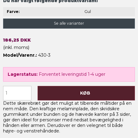
Du har valgt følgende produktvariant:
Farve:
Gul
Se alle varianter
186,25 DKK
(inkl. moms)
Model/Varenr.:
430-3
Lagerstatus:
Forventet leveringstid 1-4 uger
KØB
Dette skærebræt gør det muligt at tilberede måltider på en
nem måde. Den kraftige melaminplade, den skridsikre
gummikant under bunden og de hævede kanter på 3 sider,
gør den ideel for personser med nedsat bevægelighed i
hånden eller armen. Derudover er den velegnet til både
højre- og venstrehåndede.